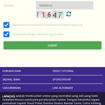
Validasi
NEW
TANGKAS
RTP
Saya bersedia menerima email promosi lapak303gas.org
DEPOSIT
Saya setuju dengan peraturan yg berlaku.
WITHDRAW
PROMOSI
DOWNLOAD APLIKASI
REFERRAL
HUBUNGI KAMI
VIDEO TUTORIAL
JADWAL BANK
JACKPOT
SPONSORSHIP
CARA BERMAIN
LINK ALTERNATIF
VIP MEMBER
adalah media poker online yang memakai uang asli yang kami
LAPAK303
sediakan khusus untuk para pecinta poker online. Dengan beraneka ragam
HUBUNGI KAMI
permainan seperti Texas Poker, Domino Dealer, Bandar Ceme, Ceme Keliling,