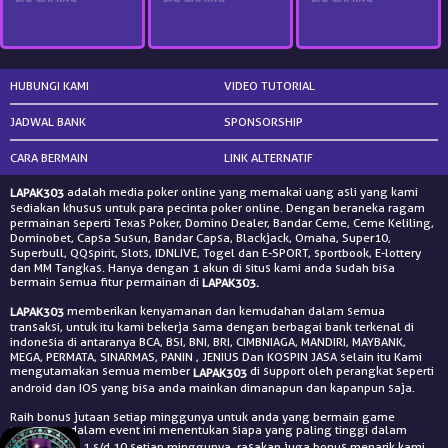
© Copyright 2026 lapak303gas.org - All right reserved | 18+
HUBUNGI KAMI
VIDEO TUTORIAL
JADWAL BANK
SPONSORSHIP
CARA BERMAIN
LINK ALTERNATIF
adalah media poker online yang memakai uang asli yang kami
LAPAK303
sediakan khusus untuk para pecinta poker online. Dengan beraneka ragam
permainan seperti Texas Poker, Domino Dealer, Bandar Ceme, Ceme Keliling,
Dominobet, Capsa Susun, Bandar Capsa, Blackjack, Omaha, Super10,
Superbull, QQspirit, Slots, IDNLIVE, Togel dan E-SPORT, sportbook, E-lottery
dan MM Tangkas. Hanya dengan 1 akun di situs kami anda sudah bisa
bermain semua fitur permainan di
LAPAK303.
memberikan kenyamanan dan kemudahan dalam semua
LAPAK303
transaksi, untuk itu kami bekerja sama dengan berbagai bank terkenal di
indonesia di antaranya BCA, BSI, BNI, BRI, CIMBNIAGA, MANDIRI, MAYBANK,
MEGA, PERMATA, SINARMAS, PANIN , JENIUS Dan KOSPIN JASA selain itu Kami
mengutamakan semua member
di support oleh perangkat seperti
LAPAK303
android dan IOS yang bisa anda mainkan dimanapun dan kapanpun saja.
Raih bonus jutaan setiap minggunya untuk anda yang bermain game
, dalam event ini menentukan siapa yang paling tinggi dalam
LAPAK303
turnover dari 1 s/d 10 setiap minggunya, rasakan juga bonus menarik kami